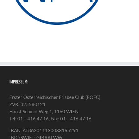
IMPRESSUM:
Erster Österreichischer Frisbee Club (EÖFC)
ZVR: 325580121
Hansl-Schmid-Weg 1, 1160 WIEN
Tel: 01 – 416 47 16, Fax: 01 – 416 47 16
IBAN: AT862011130033165291
IBIC/SWIFT: GIBAATWW