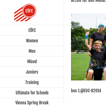
Archiv für den Monat
Zum
Inhalt
springen
EÖFC
Women
Men
Mixed
Juniors
Training
box 1.@EUC-R2014
Ultimate for Schools
Vienna Spring Break