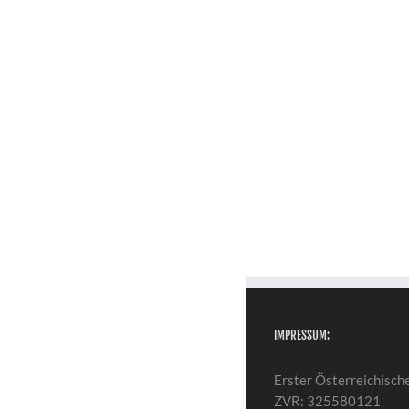
IMPRESSUM:
Erster Österreichisch
ZVR: 325580121