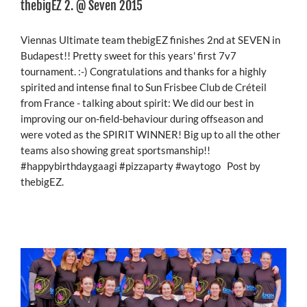
thebigEZ 2. @ Seven 2015
Viennas Ultimate team thebigEZ finishes 2nd at SEVEN in
Budapest!! Pretty sweet for this years' first 7v7
tournament. :-) Congratulations and thanks for a highly
spirited and intense final to Sun Frisbee Club de Créteil
from France - talking about spirit: We did our best in
improving our on-field-behaviour during offseason and
were voted as the SPIRIT WINNER! Big up to all the other
teams also showing great sportsmanship!!
‪#‎happybirthdaygaagi‬‪ #‎pizzaparty‬ ‪#‎waytogo‬ Post by
thebigEZ.