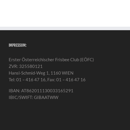
IMPRESSUM:
Erster Österreichischer Frisbee Club (EÖFC)
ZVR: 325580121
Hansl-Schmid-Weg 1, 1160 WIEN
Tel: 01 – 416 47 16, Fax: 01 – 416 47 16
IBAN: AT862011130033165291
IBIC/SWIFT: GIBAATWW