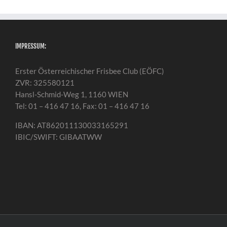
IMPRESSUM:
Erster Österreichischer Frisbee Club (EÖFC)
ZVR: 325580121
Hansl-Schmid-Weg 1, 1160 WIEN
Tel: 01 – 416 47 16, Fax: 01 – 416 47 16
IBAN: AT862011130033165291
IBIC/SWIFT: GIBAATWW