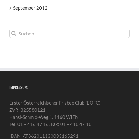
September 2012
Suche
nach:
IMPRESSUM:
Erster Österreichischer Frisbee Club (EÖFC)
ZVR: 325580121
Hansl-Schmid-Weg 1, 1160 WIEN
Tel: 01 – 416 47 16, Fax: 01 – 416 47 16
IBAN: AT862011130033165291