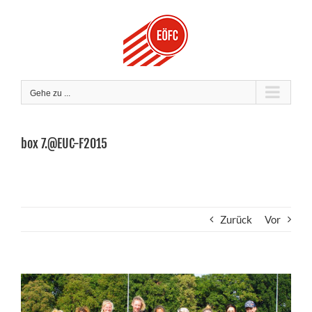
Zum
Inhalt
springen
Gehe zu ...
box 7.@EUC-F2015
Zurück
Vor
Zeige
grösseres